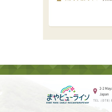
2-2 May
Japan
TEL :(078)