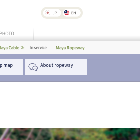
PHOTO
Maya Ropeway
Rokko-Arima Ropewa
In service
In service
p map
About ropeway