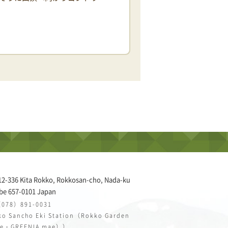
12-336 Kita Rokko, Rokkosan-cho, Nada-ku
be 657-0101 Japan
（078）891-0031
o Sancho Eki Station（Rokko Garden
ce・GREENIA mae））