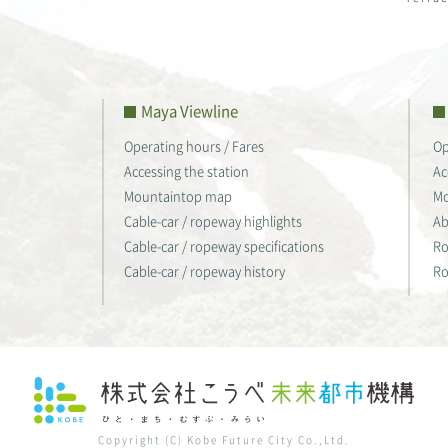
Maya Viewline
Operating hours / Fares
Op
Accessing the station
Ac
Mountaintop map
Mo
Cable-car / ropeway highlights
Ab
Cable-car / ropeway specifications
Ro
Cable-car / ropeway history
Ro
Copyright (C) Kobe Future City Co.,Ltd.