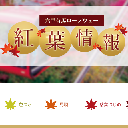
色づき
見頃
落葉はじめ