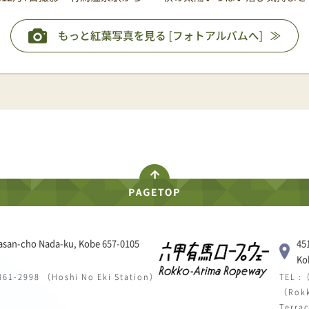
asan-cho Nada-ku, Kobe 657-0105
45
Ko
 861-2998 （Hoshi No Eki Station）
TEL :
（Rokk
Terra