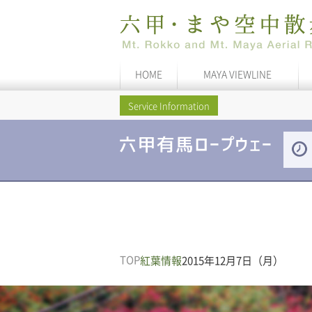
HOME
MAYA VIEWLINE
Service Information
TOP
紅葉情報
2015年12月7日（月）