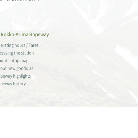
Rokko-Arima Ropeway
erating hours / Fares
cessing the station
untaintop map
out new gondolas
peway highlights
peway history