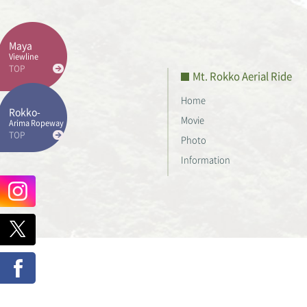
Maya
Viewline
TOP
Mt. Rokko Aerial Ride
Home
Rokko-
Movie
Arima Ropeway
TOP
Photo
Information