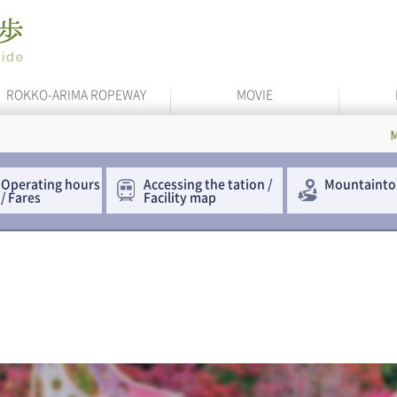
ROKKO-ARIMA ROPEWAY
MOVIE
Maya Cable
Operating hours
Accessing the
tation /
Mountainto
/ Fares
Facility map