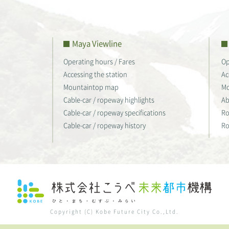
Maya Viewline
Operating hours / Fares
Op
Accessing the station
Ac
Mountaintop map
Mo
Cable-car / ropeway highlights
Ab
Cable-car / ropeway specifications
Ro
Cable-car / ropeway history
Ro
Copyright (C) Kobe Future City Co.,Ltd.