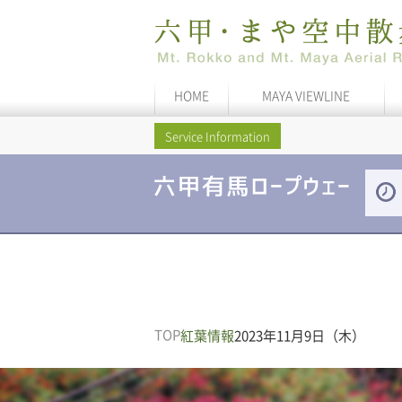
HOME
MAYA VIEWLINE
Service Information
TOP
紅葉情報
2023年11月9日（木）