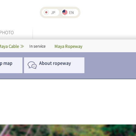
PHOTO
Maya Ropeway
Rokko-Arima Ropew
In service
In service
p map
About ropeway