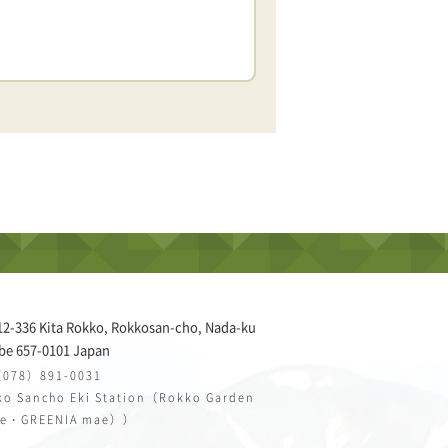
12-336 Kita Rokko, Rokkosan-cho, Nada-ku
be 657-0101 Japan
（078）891-0031
o Sancho Eki Station（Rokko Garden
ce・GREENIA mae））