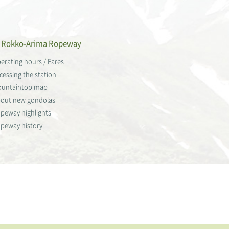
Rokko-Arima Ropeway
erating hours / Fares
cessing the station
untaintop map
out new gondolas
peway highlights
peway history