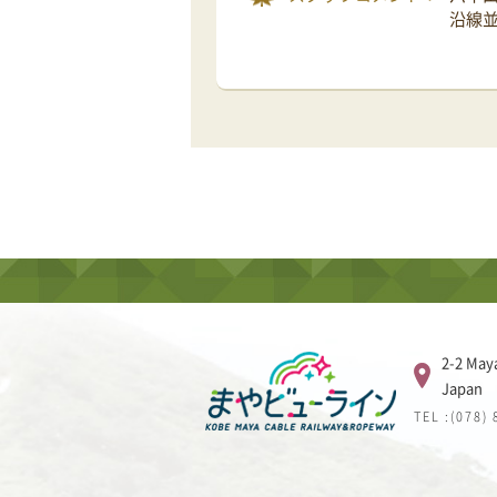
沿線
2-2 May
Japan
TEL :(078)