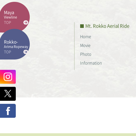
Maya
Viewline
TOP
Mt. Rokko Aerial Ride
Home
Rokko-
Movie
Arima Ropeway
TOP
Photo
Information