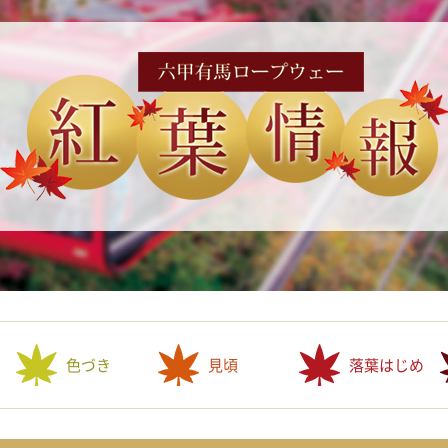
色づき
見頃
落葉はじめ