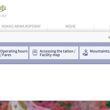
ROKKO-ARIMA ROPEWAY
MOVIE
Maya Cable
Operating hours
Accessing the
tation /
Mountainto
/ Fares
Facility map