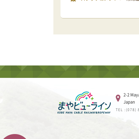
2-2 May
Japan
TEL :(078)