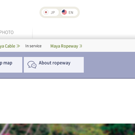
PHOTO
Maya Ropeway
Rokko-Arima Ropeway
In service
In service
p map
About ropeway