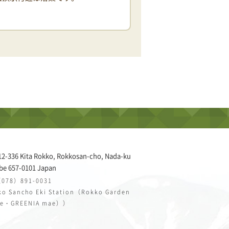
12-336 Kita Rokko, Rokkosan-cho, Nada-ku
be 657-0101 Japan
（078）891-0031
o Sancho Eki Station（Rokko Garden
ce・GREENIA mae））