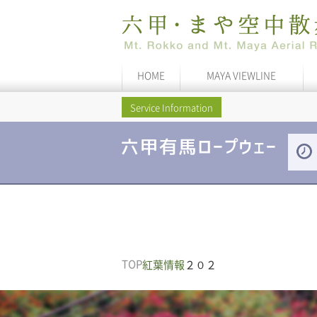
HOME
MAYA VIEWLINE
Service Information
TOP
紅葉情報
２０２