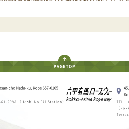
asan-cho Nada-ku, Kobe 657-0105
45
Ko
 861-2998 （Hoshi No Eki Station）
TEL :
（Rokk
Terra