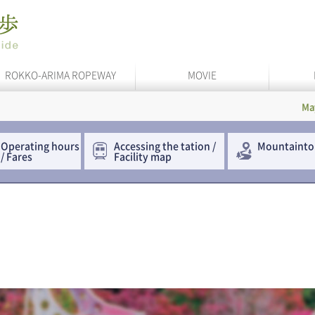
ROKKO-ARIMA ROPEWAY
MOVIE
Maya Cable
Operating hours
Accessing the
tation /
Mountainto
/ Fares
Facility map