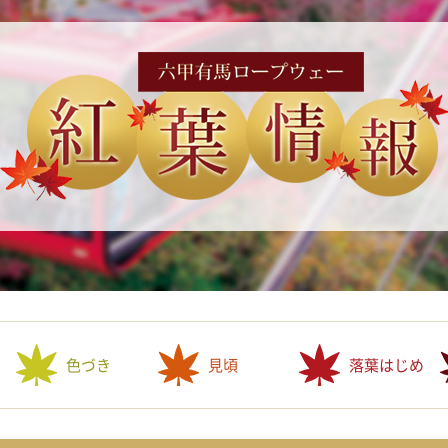
色づき
見頃
落葉はじめ