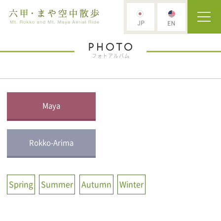
フォトアルバム
Maya
Rokko-Arima
Spring
Summer
Autumn
Winter