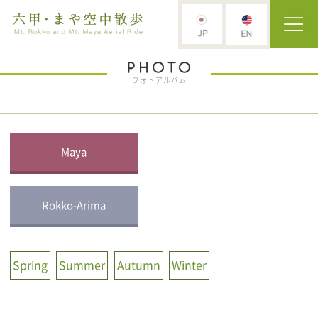
フォトアルバム
Maya
Rokko-Arima
Spring
Summer
Autumn
Winter