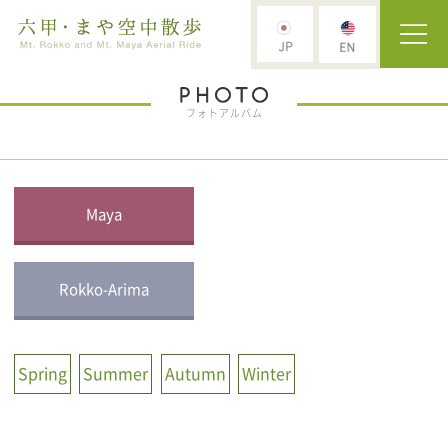
フォトアルバム
Maya
Rokko-Arima
Spring
Summer
Autumn
Winter