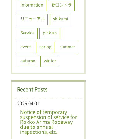
Information
新ゴンドラ
リニューアル
shikumi
Service
pick up
event
spring
summer
autumn
winter
Recent Posts
2026.04.01
Notice of temporary
suspension of service for
Rokko Arima Ropeway
due to annual
inspections, etc.