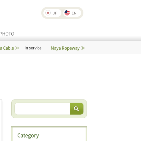
PHOTO
Maya Ropeway
Rokko-Arima Ropeway
In service
In service
Category