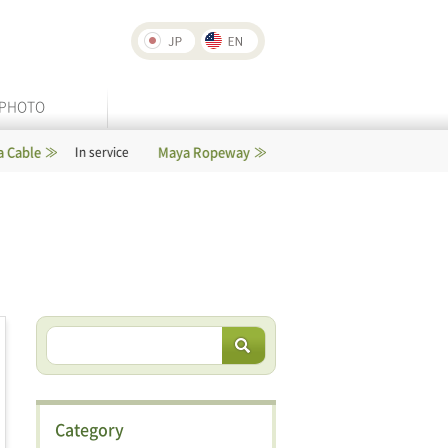
PHOTO
Maya Ropeway
Rokko-Arima Ropeway
In service
In service
Category