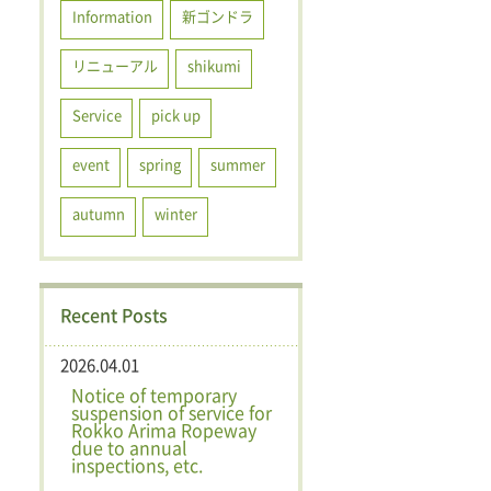
Information
新ゴンドラ
リニューアル
shikumi
Service
pick up
event
spring
summer
autumn
winter
Recent Posts
2026.04.01
Notice of temporary
suspension of service for
Rokko Arima Ropeway
due to annual
inspections, etc.