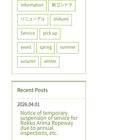
Information
新ゴンドラ
リニューアル
shikumi
Service
pick up
event
spring
summer
autumn
winter
Recent Posts
2026.04.01
Notice of temporary
suspension of service for
Rokko Arima Ropeway
due to annual
inspections, etc.