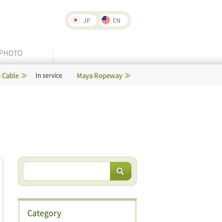
PHOTO
Maya Ropeway
Rokko-Arima Ropeway
In service
In service
Category