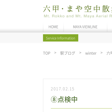
HOME
MAYA VIEWLINE
Service Information
TOP
駅ブログ
winter
六
2017.02.15
⑧点検中