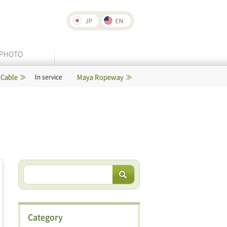
PHOTO
Maya Ropeway
Rokko-Arima Ropeway
service
In service
Category