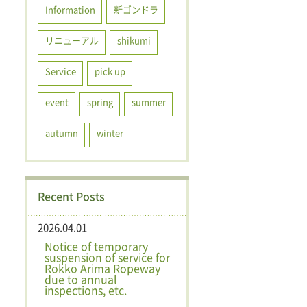
Information
新ゴンドラ
リニューアル
shikumi
Service
pick up
event
spring
summer
autumn
winter
Recent Posts
2026.04.01
Notice of temporary
suspension of service for
Rokko Arima Ropeway
due to annual
inspections, etc.