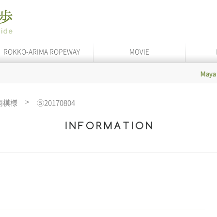
ROKKO-ARIMA ROPEWAY
MOVIE
Maya Cable
In 
雨模様
⑤20170804