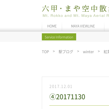
HOME
MAYA VIEWLINE
Service Information
TOP
駅ブログ
winter
紅
2017.12.01
④20171130