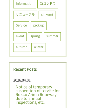
Information
新ゴンドラ
リニューアル
shikumi
Service
pick up
event
spring
summer
autumn
winter
Recent Posts
2026.04.01
Notice of temporary
suspension of service for
Rokko Arima Ropeway
due to annual
inspections, etc.