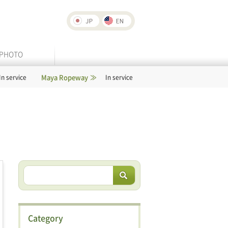
PHOTO
Maya Ropeway
Rokko-Arima Ropeway
In service
In servi
Category