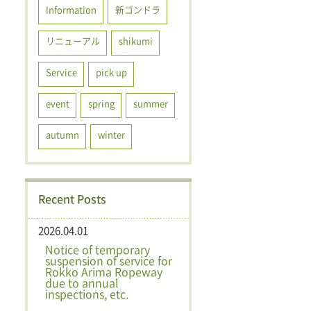
Information
新ゴンドラ
リニューアル
shikumi
Service
pick up
event
spring
summer
autumn
winter
Recent Posts
2026.04.01
Notice of temporary
suspension of service for
Rokko Arima Ropeway
due to annual
inspections, etc.