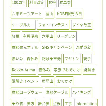
100周年
料金改定
お得
乗車券
六甲ミーツアート
登山
KOBE観光の日
ケーブルカー
フォトコンテスト
ダイヤ改正
紅葉
有馬温泉
六甲山
リーグワン
摩耶観光ホテル
SNSキャンペーン
恋愛成就
赤い糸
夏休み
記念乗車券
マヤカン
親子
Rokko-Arima
春休み
家族でおでかけ
謎解き
謎解きイベント
摩耶山
おでかけ
摩耶ロープウェー
摩耶ケーブル
ハイキング
乗り物
裏方
舞台裏
点検
工事
Information