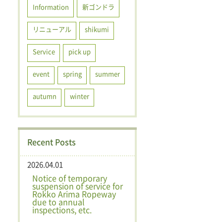
Information
新ゴンドラ
リニューアル
shikumi
Service
pick up
event
spring
summer
autumn
winter
Recent Posts
2026.04.01
Notice of temporary
suspension of service for
Rokko Arima Ropeway
due to annual
inspections, etc.