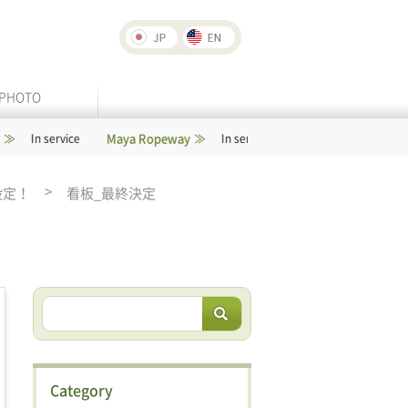
PHOTO
Maya Ropeway
Rokko-Arima Ropeway
rvice
In service
I
設定！
看板_最終決定
Category