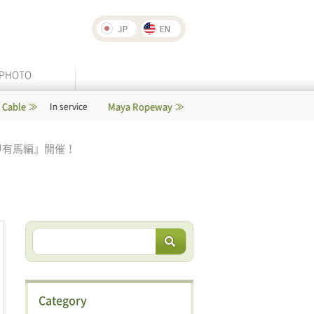
PHOTO
Maya Ropeway
Rokko-Arima Ropeway
In service
In service
甲有馬編』開催！
Category