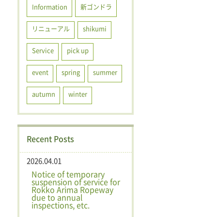
Information
新ゴンドラ
リニューアル
shikumi
Service
pick up
event
spring
summer
autumn
winter
Recent Posts
2026.04.01
Notice of temporary
suspension of service for
Rokko Arima Ropeway
due to annual
inspections, etc.