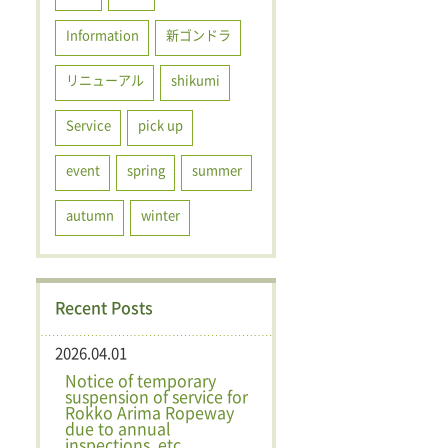
Information
新ゴンドラ
リニューアル
shikumi
Service
pick up
event
spring
summer
autumn
winter
Recent Posts
2026.04.01
Notice of temporary
suspension of service for
Rokko Arima Ropeway
due to annual
inspections, etc.