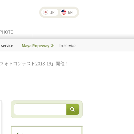
PHOTO
Maya Ropeway
Rokko-Arima Ropeway
In service
In servi
フォトコンテスト2018-19」開催！