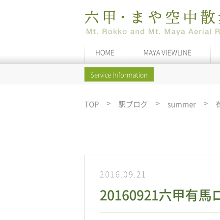
HOME
MAYA VIEWLINE
Service Information
TOP
駅ブログ
summer
2016.09.21
20160921六甲有