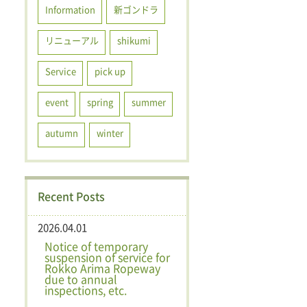
Information
新ゴンドラ
リニューアル
shikumi
Service
pick up
event
spring
summer
autumn
winter
Recent Posts
2026.04.01
Notice of temporary
suspension of service for
Rokko Arima Ropeway
due to annual
inspections, etc.