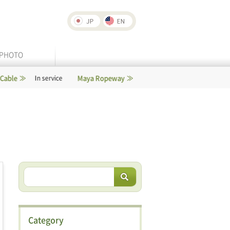
PHOTO
Maya Ropeway
Rokko-Arima Ropeway
n service
In service
Category