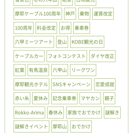
摩耶ケーブル100周年
神戸
乗物
運賃改定
100周年
料金改定
お得
乗車券
六甲ミーツアート
登山
KOBE観光の日
ケーブルカー
フォトコンテスト
ダイヤ改正
紅葉
有馬温泉
六甲山
リーグワン
摩耶観光ホテル
SNSキャンペーン
恋愛成就
赤い糸
夏休み
記念乗車券
マヤカン
親子
Rokko-Arima
春休み
家族でおでかけ
謎解き
謎解きイベント
摩耶山
おでかけ