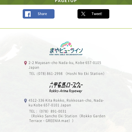
Share
Tweet!
2-2 Mayasan-cho Nada-ku, Kobe 657-0105
Japan
TEL :(078) 861-2998 （Hoshi No Eki Station）
4512-336 Kita Rokko, Rokkosan-cho, Nada-
ku Kobe 657-0101 Japan
TEL :（078）891-0031
（Rokko Sancho Eki Station（Rokko Garden
Terrace・GREENIA mae））