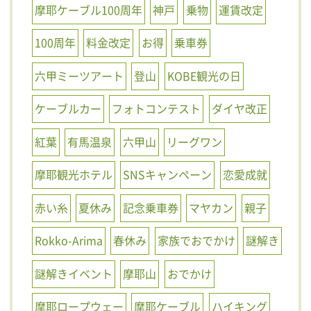
摩耶ケーブル100周年
神戸
乗物
運賃改定
100周年
料金改定
お得
乗車券
六甲ミーツアート
登山
KOBE観光の日
ケーブルカー
フォトコンテスト
ダイヤ改正
紅葉
有馬温泉
六甲山
リーグワン
摩耶観光ホテル
SNSキャンペーン
恋愛成就
赤い糸
夏休み
記念乗車券
マヤカン
親子
Rokko-Arima
春休み
家族でおでかけ
謎解き
謎解きイベント
摩耶山
おでかけ
摩耶ロープウェー
摩耶ケーブル
ハイキング