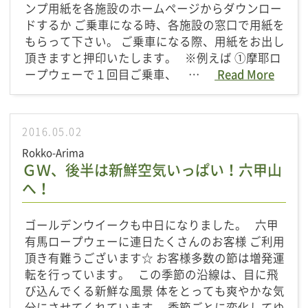
ンプ用紙を各施設のホームページからダウンロー
ドするか ご乗車になる時、各施設の窓口で用紙を
もらって下さい。 ご乗車になる際、用紙をお出し
頂きますと押印いたします。 ※例えば ①摩耶ロ
ープウェーで１回目ご乗車、 …
Read More
2016.05.02
Rokko-Arima
ＧＷ、後半は新鮮空気いっぱい！六甲山
へ！
ゴールデンウイークも中日になりました。 六甲
有馬ロープウェーに連日たくさんのお客様 ご利用
頂き有難うございます☆ お客様多数の節は増発運
転を行っています。 この季節の沿線は、目に飛
び込んでくる新鮮な風景 体をとっても爽やかな気
分にさせてくれています。 季節ごとに変化してゆ