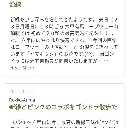
沿線
新緑も少し深みを増してきたようです。 先日（２
３日月曜日）１３時ごろ 六甲有馬ロープウェー山
頂駅では 初めて２０℃の最高気温を記録しまし
た。 六甲山はやっぱり快適ですね。 今回の画像
はロープウェーの「運転室」と 沿線をにぎわして
います「ヤマボウシ」のお花です!(^^)! 当ゴン
ドラには必ず乗務員が同乗いたしますが …
Read More
2016.05.18
Rokko-Arima
新緑とピンクのコラボをゴンドラ散歩で
いやぁ～六甲山は今、最高の新緑三昧d(*^ｖ^*)b