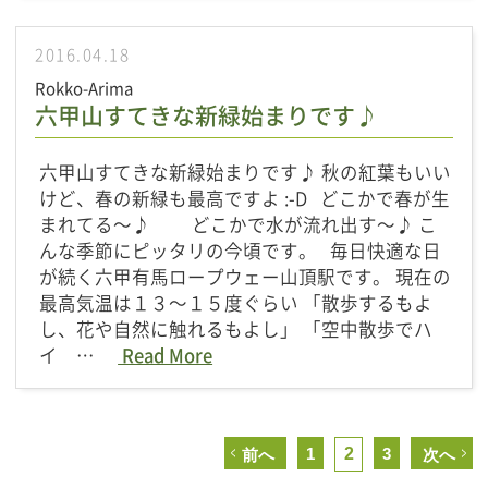
2016.04.18
Rokko-Arima
六甲山すてきな新緑始まりです♪
六甲山すてきな新緑始まりです♪ 秋の紅葉もいい
けど、春の新緑も最高ですよ :-D どこかで春が生
まれてる～♪ どこかで水が流れ出す～♪ こ
んな季節にピッタリの今頃です。 毎日快適な日
が続く六甲有馬ロープウェー山頂駅です。 現在の
最高気温は１３～１５度ぐらい 「散歩するもよ
し、花や自然に触れるもよし」 「空中散歩でハ
イ …
Read More
1
2
3
前へ
次へ